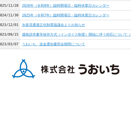
025/11/28
2026年（令和8年）臨時開場日・臨時休業日カレンダー
024/11/30
2025年（令和7年）臨時開場日・臨時休業日カレンダー
023/12/01
水産流通適正化制度協議会よりお知らせ
023/09/15
適格請求書等保存方式（インボイス制度）開始に伴う対応について（
023/03/07
うおいち 送金通知書照会期間について
022/09/27
水産庁より、水産流通適正化制度の周知についてお知らせがありまし
022/07/29
よくある質問 パスワードの有効期限 パスワードの変更について
022/04/23
初回登録時のご注意 弊社よりご案内のパスワードについて
022/04/23
よくある質問 ロックされる条件について
022/04/15
よくある質問 同一企業内で複数ある荷主コードを１つのＩＤ・パス
022/04/14
仕切書自動ＦＡＸサービス（有料）をご利用中の方へ
022/04/11
よくある質問 メール配信先・閲覧者（新規利用者）を増やしたい
022/04/11
初回利用登録のご注意
022/04/09
よくある質問 パスワードの再設定通知が届かない